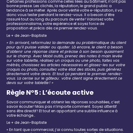
Certaines professions comme celles
liées au
bâtiment
, n’ont pas
bonne presse. Les clichés, la réputation, le grand public a
tendance à se méfier. Après avoir vérifié votre e-réputation, il va
donc vous tester pendant le rendez-vous. Il a besoin d’être
rassuré tout au long du parcours de
vente
! Valorisez votre
professionnalisme, votre expérience et soyez force de
proposition et précis dès ce premier rendez-vous.
Le + de
Jean-Baptiste
« En arrivant, r
eformulez la demande ou problématique du client
pour qu’il puisse valider ou ajuster. Là encore,
le client
a besoin
d’obtenir une réponse
claire et précise
à son besoin quasiment
sur le champ.
Avec Mobil o
utils, p
renez des
notes à main levée
sur votre tablette, réalisez un croquis ou une photo, faites vos
métrés, choisissez les articles nécessaires et glissez-les sur votre
croquis ou photo
,
consultez votre état des stocks, puis générez
directement votre devis. Et tout ça pendant le
premier
rendez-
vous
. La cerise sur le gâteau : votre client signe directement ce
devis sur votre tablette ! »
R
ègle
N°5
:
L
’écoute active
Savoir communiquer et obtenir les réponses souhaitées, c’est
savoir écouter !
Mais pas n’importe comment.
Soyez attentif
sans être directif ! Et tout en apportant une subtile influence
à
votre échange
…
Le + de
Jean-Baptiste
« En tant que commercial, j’ai connu
toutes sortes de
situations.