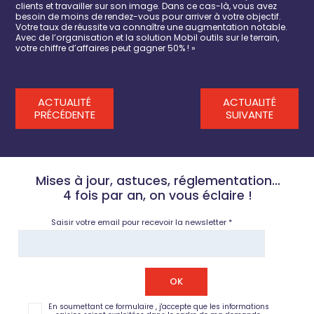
clients et travailler sur son image. Dans ce cas-là, vous avez
besoin de moins de rendez-vous pour arriver à votre objectif.
Votre taux de réussite va connaître une augmentation notable.
Avec de l’organisation et la solution Mobil outils sur le terrain,
votre chiffre d’affaires peut gagner 50% ! »
ACTUALITÉ
ACTUALITÉ
PRÉCÉDENTE
SUIVANTE
Mises à jour, astuces, réglementation…
4 fois par an, on vous éclaire !
Saisir votre email pour recevoir la newsletter *
En soumettant ce formulaire , j'accepte que les informations