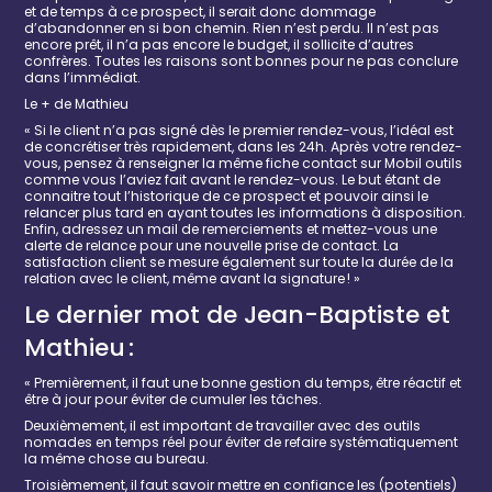
et de temps à ce prospect, il serait donc dommage
d’abandonner en si bon chemin. Rien n’est perdu. Il n’est pas
encore prêt, il n’a pas encore le budget, il sollicite d’autres
confrères.
Toutes les raisons sont bonnes pour ne pas conclure
dans l’immédiat.
Le + de Mathieu
« Si le client n’a pas signé dès le
premier
rendez-vous,
l’idéal est
de
concrétiser très rapidement, dans les 24h.
Après votre rendez-
vous
,
pensez à renseigner la même fiche contact sur Mobil outils
comme vous l’aviez fait avant le rendez-vous. Le but étant de
connaitre tout l’historique de ce prospect et pouvoir ainsi le
relancer plus tard
en ayant toutes les informations à disposition
.
Enfin, a
dressez un mail de remerciements et mettez-vous une
alerte de relance pour une nouvelle prise de contact.
La
satisfaction client se mesure également sur toute la durée de la
relation avec le client
, même avant la signature
! »
Le dernier mot de Jean-Baptiste et
Mathieu :
« Premièrement, il faut une bonne gestion du temps, être réactif et
être à jour pour éviter de cumuler les tâches.
Deuxièmement, il est important de travailler avec des outils
nomades en temps réel pour éviter de refaire systématiquement
la même chose au bureau.
Troisièmement, il faut savoir mettre en confiance les
(
potentiels
)