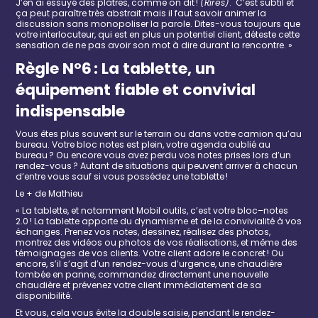
J’en ai essuyé des plâtres, comme on dit !
(Rires)
.
C’est subtil et
ça peut paraître très abstrait mais il faut savoir animer la
discussion sans monopoliser la parole. Dites-vous toujours que
votre interlocuteur, qui est en plus un potentiel client, déteste cette
sensation de ne pas avoir son mot à dire durant la rencontre. »
Règle
N°6
:
La tablette, un
équipement
fiable et
convivial
indispensable
Vous êtes plus souvent sur le terrain ou dans votre camion qu’au
bureau. Votre
bloc
notes
est plein, votre agenda oublié au
bureau
?
Ou encore v
ous avez perdu vos notes
prises lors
d’un
rendez-vous
?
Autant de
situations qui
peuvent
arrive
r
à
chacun
d’entre vous
sauf si vous possédez une tablette
!
Le + de Ma
t
hieu
« La tablette, et notamment Mobil outils, c’est votre bloc
–
notes
2.0 ! La tablette apporte du dynamisme et de la convivialité à vos
échanges. Prenez vos notes, dessinez, réalisez des photos,
montrez des vidéos ou photos de vos réalisations, et même des
témoignages de vos clients. Votre client adore le concret ! Ou
encore
,
s’
il s’agit d’un rendez-vous
d’urgence, une chaudière
tombée en panne, commandez directement une nouvelle
chaudière et prévenez votre client immédiatement de sa
disponibilité.
Et vous, cela vous évite la double saisie, pendant le rendez-