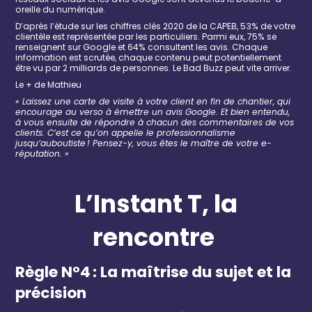
oreille du numérique.
D’après l
’étude sur les chiffres clés 2020 de la
CAPEB
,
53% de votre
clientèle
est représentée par l
es particuliers. Parmi eux, 75% se
renseignent sur Google et 64% consultent les avis. Chaque
information est scrutée, chaque contenu peut potentiellement
être vu par 2
milliards
de personnes. Le Bad Buzz peut vite arriver.
Le + de Ma
thieu
« Laissez une carte de visite
à votre client en fin de chantier, qui
encourage au verso à émettre
un avis Google. Et bien entendu,
à vous
ensuite
de répondre à chacun des commentaires de vos
clients
.
C’est ce qu’on appelle l
e professionnalisme
jusqu’
auboutiste
!
Pensez-y
, vous ête
s
le maître de votre e-
réputation. »
L’Instant T, la
rencontre
R
ègle
N°4
:
La
maîtrise du sujet
et la
précision