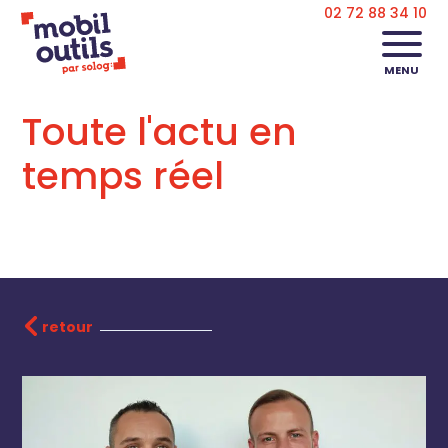
02 72 88 34 10
MENU
Toute l'actu en
temps réel
retour