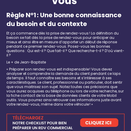
vous
Règle N°1 : Une bonne connaissance
du besoin et du contexte
Et ça commence dès la prise de
rendez-vous !
La définition du
besoin se fait dès la prise de
rendez-vous
pour anticiper au
mieux et
ainsi être en mesure d’
apporter
un
début de réponse
pendant ce premier
rendez-vous
. Posez-vous les bonnes
questions :
Qui est-il ? Que fait-il ? Que recherche-t-il ? D’où vient-
il ?
Le + de Jean-Baptiste
« Préparer son rendez-vous est indispensable ! Vous devez
analyser et comprendre la demande du client pendant ce laps
de temps. Il faut connaître ses besoins et s’intéresser à ses
caractéristiques. Le client, professionnel ou particulier, doit sentir
que vous maitrisez
son sujet. Notez toutes ces précisions que
vous aurez acquises au tél
éphone ou lors de votre recherche, sur
la fiche contact de la base de données clients de votre Mobil
outils. Vous pourrez ainsi retrouver ces informations juste avant
votre rendez-vous, même dans votre véhicule ! »