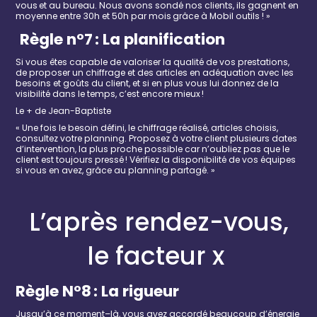
vous et au bureau. Nous avons sondé nos clients, ils gagnent en
moyenne entre 30h et 50h par mois grâce à Mobil outils ! »
R
ègle
n°7
:
La
planification
Si vous êtes capable de valoriser la qualité de vos prestations,
de proposer un chiffrage et des articles en adéquation avec les
besoins et goûts du client, et si en plus vous lui donnez de la
visibilité dans le temps, c’est encore mieux !
Le + de
Jean-Baptiste
« U
ne fois le besoin défini, le chiffrage réalisé, articles choisis,
consultez votre planning. Proposez à votre client plusieurs dates
d’intervention
, la plus proche possible car n’oubliez pas que le
client est toujours pressé !
V
érifiez la disponibilité de vos équipes
si vous en avez
,
grâce au planning partagé. »
L’après rendez-vous,
le facteur x
R
ègle
N°8
:
La rigueur
Jusqu’à ce moment
–
là, vous avez accordé beaucoup d’éne
r
gie