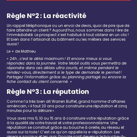
R
ègle
N°
2
:
La
réactivité
Un rappel téléphonique
ou un envoi de devis
, q
uoi de pire que de
faire attendre un client
?
Aujourd’hui, nous sommes dans l’ère de
l’immédiateté. Le prospect s’est habitué à tout obtenir en un clic !
Et bien dans l’artisanat du bâtiment ou les métiers des services
aussi !
Le + de
Mathieu
« 24
h
,
c
’est
le délai
maximum
!
Et e
ncore mieux si vous
répondez dans la journée.
Votre
Mobil o
utils vous permettra de
répondre dans ces délais ultra courts, et même pendant le
rendez-vous
,
directement si le type de demande le permet !
Partagez l’information
grâce au
planning partagé ou encore la
fiche contact du client concerné. »
R
ègle
N°3
:
La réputation
Comme l’a très bien dit Warren Buffet, grand homme d’affaires
américain,
« il faut 20 ans pour construire une réputation et cinq
minutes pour la détruire
».
Vous avez mis 5, 10 ou 15 ans à construire votre réputation grâce
à la qualité de votre travail et votre professionnalisme. Une
réputation se construit grâce au bouche à oreille, au réseau et
aussi sur la toile !
C’est ce qu’on appelle la e-réputation.
Les
réseaux
sociaux
et les avis Google sont devenus le
bouche-à-